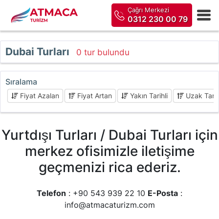
Çağrı Merkezi
0312 230 00 79
Dubai Turları
0 tur bulundu
Sıralama
Fiyat Azalan
Fiyat Artan
Yakın Tarihli
Uzak Tarih
Yurtdışı Turları / Dubai Turları için
merkez ofisimizle iletişime
geçmenizi rica ederiz.
Telefon
: +90 543 939 22 10
E-Posta
:
info@atmacaturizm.com