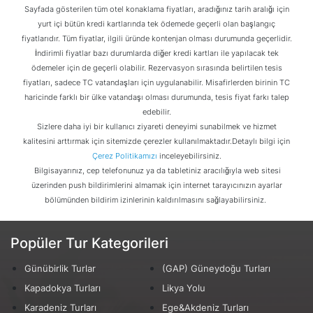
Sayfada gösterilen tüm otel konaklama fiyatları, aradığınız tarih aralığı için
yurt içi bütün kredi kartlarında tek ödemede geçerli olan başlangıç
fiyatlarıdır. Tüm fiyatlar, ilgili üründe kontenjan olması durumunda geçerlidir.
İndirimli fiyatlar bazı durumlarda diğer kredi kartları ile yapılacak tek
ödemeler için de geçerli olabilir. Rezervasyon sırasında belirtilen tesis
fiyatları, sadece TC vatandaşları için uygulanabilir. Misafirlerden birinin TC
haricinde farklı bir ülke vatandaşı olması durumunda, tesis fiyat farkı talep
edebilir.
Sizlere daha iyi bir kullanıcı ziyareti deneyimi sunabilmek ve hizmet
kalitesini arttırmak için sitemizde çerezler kullanılmaktadır.Detaylı bilgi için
Çerez Politikamızı
inceleyebilirsiniz.
Bilgisayarınız, cep telefonunuz ya da tabletiniz aracılığıyla web sitesi
üzerinden push bildirimlerini almamak için internet tarayıcınızın ayarlar
bölümünden bildirim izinlerinin kaldırılmasını sağlayabilirsiniz.
Popüler Tur Kategorileri
Günübirlik Turlar
(GAP) Güneydoğu Turları
Kapadokya Turları
Likya Yolu
Karadeniz Turları
Ege&Akdeniz Turları