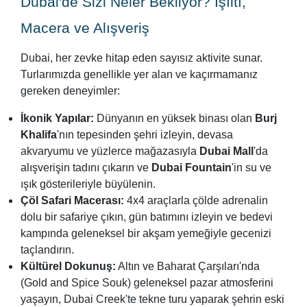
Dubai'de Sizi Neler Bekliyor? Işıltı,
Macera ve Alışveriş
Dubai, her zevke hitap eden sayısız aktivite sunar.
Turlarımızda genellikle yer alan ve kaçırmamanız
gereken deneyimler:
İkonik Yapılar:
Dünyanın en yüksek binası olan
Burj
Khalifa
'nın tepesinden şehri izleyin, devasa
akvaryumu ve yüzlerce mağazasıyla
Dubai Mall
'da
alışverişin tadını çıkarın ve
Dubai Fountain
'in su ve
ışık gösterileriyle büyülenin.
Çöl Safari Macerası:
4x4 araçlarla çölde adrenalin
dolu bir safariye çıkın, gün batımını izleyin ve bedevi
kampında geleneksel bir akşam yemeğiyle gecenizi
taçlandırın.
Kültürel Dokunuş:
Altın ve Baharat Çarşıları'nda
(Gold and Spice Souk) geleneksel pazar atmosferini
yaşayın, Dubai Creek'te tekne turu yaparak şehrin eski