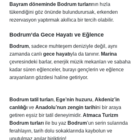
Bayram döneminde Bodrum turları
nın hızla
tükendiğini göz önünde bulundurursak, erkenden
rezervasyon yaptırmak akıllıca bir tercih olabilir.
Bodrum’da Gece Hayatı ve Eğlence
Bodrum
, sadece muhteşem deniziyle değil, aynı
zamanda canlı
gece hayatı
yla da tanınır.
Marina
çevresindeki barlar, enerjik müzik mekanları ve sabaha
kadar süren eğlenceler, burayı gençlerin ve eğlence
arayanların gözdesi haline getiriyor.
Bodrum tatil turları
,
Ege’nin huzuru
,
Akdeniz’in
canlılığı
ve
Anadolu’nun zengin tarihi
ni bir araya
getiren eşsiz bir tatil deneyimidir.
Atmaca Turizm
Bodrum turları
ile bu yaz
Bodrum
’un serin sularında
ferahlayın, tarih dolu sokaklarında kaybolun ve
unutulmaz anılar biriktirin!