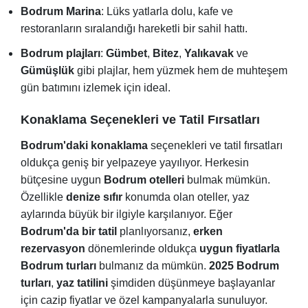
Bodrum Marina
: Lüks yatlarla dolu, kafe ve
restoranların sıralandığı hareketli bir sahil hattı.
Bodrum plajları
:
Gümbet
,
Bitez
,
Yalıkavak
ve
Gümüşlük
gibi plajlar, hem yüzmek hem de muhteşem
gün batımını izlemek için ideal.
Konaklama Seçenekleri ve Tatil Fırsatları
Bodrum'daki konaklama
seçenekleri ve tatil fırsatları
oldukça geniş bir yelpazeye yayılıyor. Herkesin
bütçesine uygun
Bodrum otelleri
bulmak mümkün.
Özellikle
denize sıfır
konumda olan oteller, yaz
aylarında büyük bir ilgiyle karşılanıyor. Eğer
Bodrum'da bir tatil
planlıyorsanız,
erken
rezervasyon
dönemlerinde oldukça
uygun fiyatlarla
Bodrum turları
bulmanız da mümkün.
2025 Bodrum
turları
,
yaz tatilini
şimdiden düşünmeye başlayanlar
için cazip fiyatlar ve özel kampanyalarla sunuluyor.