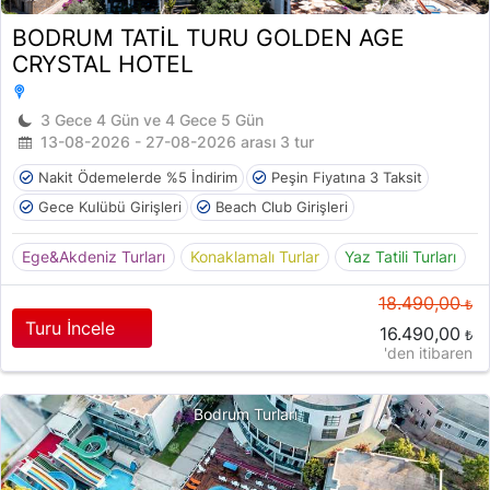
BODRUM TATİL TURU GOLDEN AGE
CRYSTAL HOTEL
3 Gece 4 Gün ve 4 Gece 5 Gün
13-08-2026 - 27-08-2026 arası 3 tur
Nakit Ödemelerde %5 İndirim
Peşin Fiyatına 3 Taksit
Gece Kulübü Girişleri
Beach Club Girişleri
Ege&Akdeniz Turları
Konaklamalı Turlar
Yaz Tatili Turları
18.490,00
₺
Turu İncele
16.490,00
₺
'den itibaren
Bodrum Turları