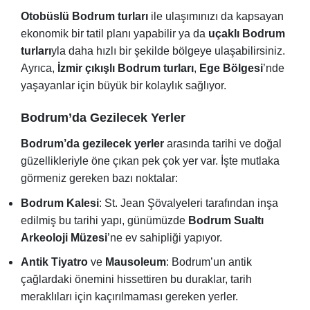
Otobüslü Bodrum turları
ile ulaşımınızı da kapsayan
ekonomik bir tatil planı yapabilir ya da
uçaklı Bodrum
turları
yla daha hızlı bir şekilde bölgeye ulaşabilirsiniz.
Ayrıca,
İzmir çıkışlı Bodrum turları
,
Ege Bölgesi
’nde
yaşayanlar için büyük bir kolaylık sağlıyor.
Bodrum’da Gezilecek Yerler
Bodrum’da gezilecek yerler
arasında tarihi ve doğal
güzellikleriyle öne çıkan pek çok yer var. İşte mutlaka
görmeniz gereken bazı noktalar:
Bodrum Kalesi
: St. Jean Şövalyeleri tarafından inşa
edilmiş bu tarihi yapı, günümüzde
Bodrum Sualtı
Arkeoloji Müzesi
’ne ev sahipliği yapıyor.
Antik Tiyatro
ve
Mausoleum
: Bodrum’un antik
çağlardaki önemini hissettiren bu duraklar, tarih
meraklıları için kaçırılmaması gereken yerler.