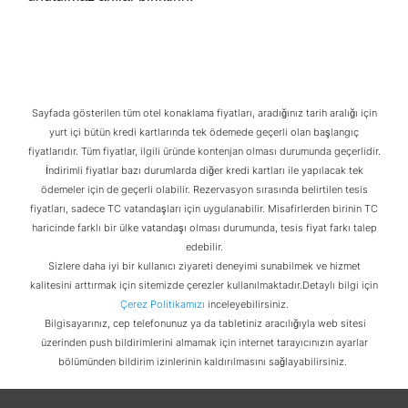
Sayfada gösterilen tüm otel konaklama fiyatları, aradığınız tarih aralığı için
yurt içi bütün kredi kartlarında tek ödemede geçerli olan başlangıç
fiyatlarıdır. Tüm fiyatlar, ilgili üründe kontenjan olması durumunda geçerlidir.
İndirimli fiyatlar bazı durumlarda diğer kredi kartları ile yapılacak tek
ödemeler için de geçerli olabilir. Rezervasyon sırasında belirtilen tesis
fiyatları, sadece TC vatandaşları için uygulanabilir. Misafirlerden birinin TC
haricinde farklı bir ülke vatandaşı olması durumunda, tesis fiyat farkı talep
edebilir.
Sizlere daha iyi bir kullanıcı ziyareti deneyimi sunabilmek ve hizmet
kalitesini arttırmak için sitemizde çerezler kullanılmaktadır.Detaylı bilgi için
Çerez Politikamızı
inceleyebilirsiniz.
Bilgisayarınız, cep telefonunuz ya da tabletiniz aracılığıyla web sitesi
üzerinden push bildirimlerini almamak için internet tarayıcınızın ayarlar
bölümünden bildirim izinlerinin kaldırılmasını sağlayabilirsiniz.