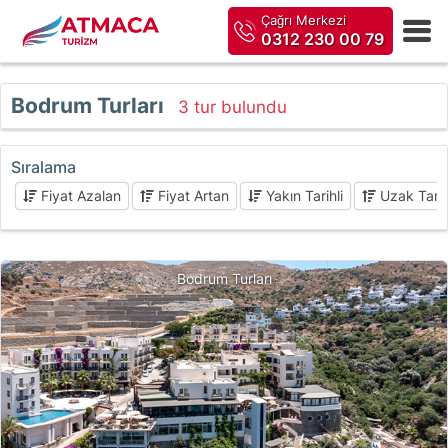
Çağrı Merkezi
0312 230 00 79
Bodrum Turları
3 tur bulundu
Sıralama
Fiyat Azalan
Fiyat Artan
Yakın Tarihli
Uzak Tarih
Bodrum Turları